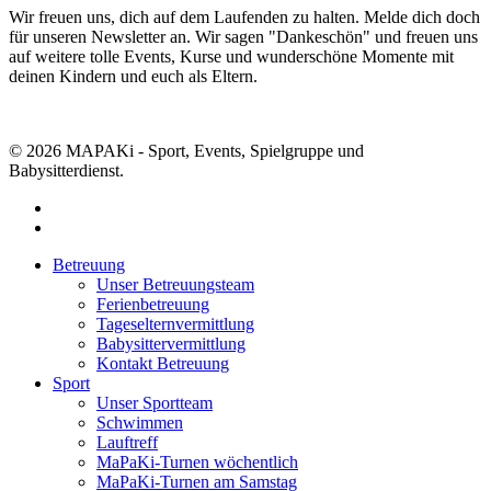
Wir freuen uns, dich auf dem Laufenden zu halten. Melde dich doch
für unseren Newsletter an. Wir sagen "Dankeschön" und freuen uns
auf weitere tolle Events, Kurse und wunderschöne Momente mit
deinen Kindern und euch als Eltern.
Zur Newsletter Anmeldung
© 2026 MAPAKi - Sport, Events, Spielgruppe und
Babysitterdienst.
facebook
instagram
Close
Betreuung
Menu
Unser Betreuungsteam
Ferienbetreuung
Tageselternvermittlung
Babysittervermittlung
Kontakt Betreuung
Sport
Unser Sportteam
Schwimmen
Lauftreff
MaPaKi-Turnen wöchentlich
MaPaKi-Turnen am Samstag