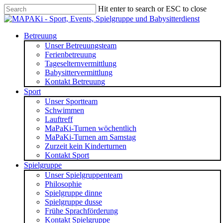
Skip
Hit enter to search or ESC to close
to
Close
main
Search
content
search
Menu
Betreuung
Unser Betreuungsteam
Ferienbetreuung
Tageselternvermittlung
Babysittervermittlung
Kontakt Betreuung
Sport
Unser Sportteam
Schwimmen
Lauftreff
MaPaKi-Turnen wöchentlich
MaPaKi-Turnen am Samstag
Zurzeit kein Kinderturnen
Kontakt Sport
Spielgruppe
Unser Spielgruppenteam
Philosophie
Spielgruppe dinne
Spielgruppe dusse
Frühe Sprachförderung
Kontakt Spielgruppe