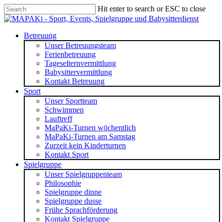
Skip
Hit enter to search or ESC to close
to
Close
main
Search
content
search
Menu
Betreuung
Unser Betreuungsteam
Ferienbetreuung
Tageselternvermittlung
Babysittervermittlung
Kontakt Betreuung
Sport
Unser Sportteam
Schwimmen
Lauftreff
MaPaKi-Turnen wöchentlich
MaPaKi-Turnen am Samstag
Zurzeit kein Kinderturnen
Kontakt Sport
Spielgruppe
Unser Spielgruppenteam
Philosophie
Spielgruppe dinne
Spielgruppe dusse
Frühe Sprachförderung
Kontakt Spielgruppe