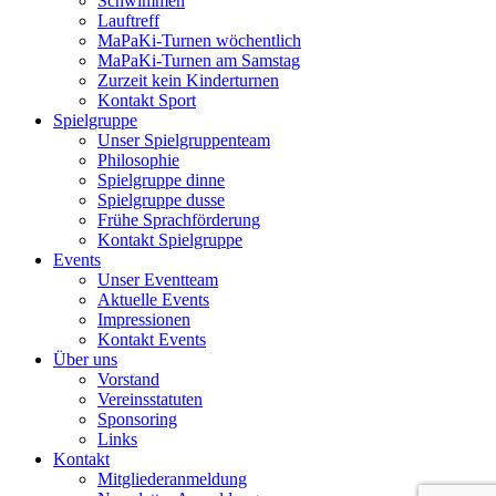
Schwimmen
Lauftreff
MaPaKi-Turnen wöchentlich
MaPaKi-Turnen am Samstag
Zurzeit kein Kinderturnen
Kontakt Sport
Spielgruppe
Unser Spielgruppenteam
Philosophie
Spielgruppe dinne
Spielgruppe dusse
Frühe Sprachförderung
Kontakt Spielgruppe
Events
Unser Eventteam
Aktuelle Events
Impressionen
Kontakt Events
Über uns
Vorstand
Vereinsstatuten
Sponsoring
Links
Kontakt
Mitgliederanmeldung